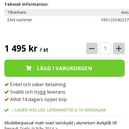
Teknisk information:
Tillverkare
Avi
EAN nummer
590125040237
−
+
1 495 kr
/ st
Enkel och säker betalning
Snabb och trygg leverans
Alltid 14 dagars öppet köp
I LAGER HOS LEV. LEVERANSTID 6-10 VARDAGAR
Modellanpassat matt svart lastskydd i aluminium durkplåt till
Renault Trafic III från 2014->