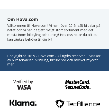
Om Hova.com
Välkommen till Hova.com! Vi har i över 20 år sålt bildelar på
nätet och vi har idag ett riktigt stort sortiment med det
mesta inom bilstyling och tuning! Hos oss hittar du allt du
kan tänkas behöva till din bil!
Copyrighted 2015 - Hova.com - All rigths reserved - Massor
av bilreservdelar, bilstyling, biltillbehör och mycket mycket
mer