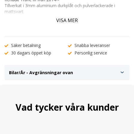
Tillverkat i 3mm aluminium durkplåt och pulverlackerade i
mattsvart.
VISA MER
Ett bra biltillbehör för dig som vill skydda din stötfångare men
även få ett bättre fäste vid i och urlastning.
De flesta skydden går ner över kanten på stötfångaren och tar
första stöten om något skulle slå i.
Säker betalning
Snabba leveranser
30 dagars öppet köp
Personlig service
Monteras med förmonterad tejp och rengöringsprodukt
medföljer.
Bilar/År - Avgränsningar ovan
Vad tycker våra kunder