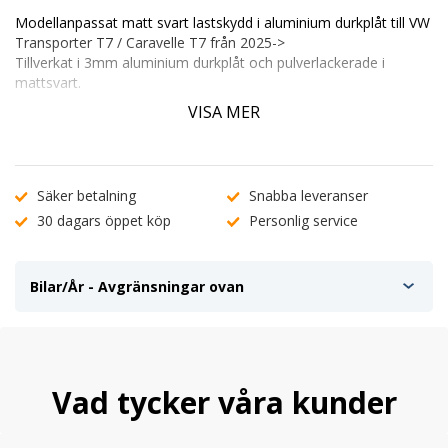
Modellanpassat matt svart lastskydd i aluminium durkplåt till VW
Transporter T7 / Caravelle T7 från 2025->
Tillverkat i 3mm aluminium durkplåt och pulverlackerade i
mattsvart.
VISA MER
Ett bra biltillbehör för dig som vill skydda din stötfångare men
även få ett bättre fäste vid i och urlastning.
De flesta skydden går ner över kanten på stötfångaren och tar
första stöten om något skulle slå i.
Säker betalning
Snabba leveranser
30 dagars öppet köp
Personlig service
Monteras med förmonterad tejp och rengöringsprodukt
medföljer.
Bilar/År - Avgränsningar ovan
Vad tycker våra kunder