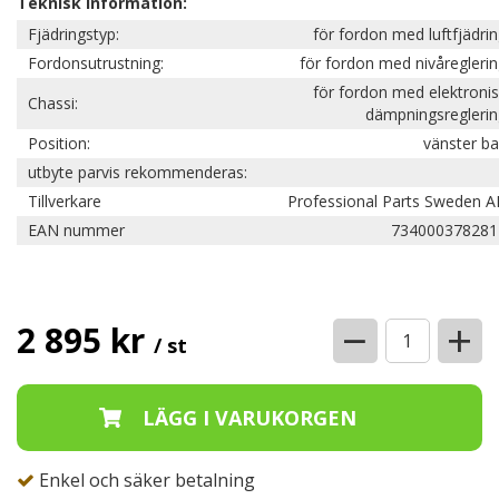
Teknisk information:
Fjädringstyp:
för fordon med luftfjädri
Fordonsutrustning:
för fordon med nivåregleri
för fordon med elektroni
Chassi:
dämpningsreglerin
Position:
vänster b
utbyte parvis rekommenderas:
Tillverkare
Professional Parts Sweden A
EAN nummer
734000378281
−
+
2 895 kr
/ st
Enkel och säker betalning