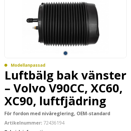
Modellanpassad
Luftbälg bak vänster
– Volvo V90CC, XC60,
XC90, luftfjädring
För fordon med nivåreglering, OEM-standard
Artikelnummer:
72436194