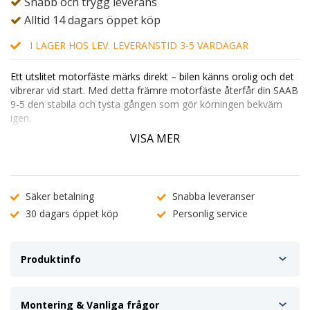
Snabb och trygg leverans
Alltid 14 dagars öppet köp
I LAGER HOS LEV. LEVERANSTID 3-5 VARDAGAR
Ett utslitet motorfäste märks direkt – bilen känns orolig och det
vibrerar vid start. Med detta främre motorfäste återfår din
SAAB
9-5
den stabila och tysta gången som gör körningen bekväm
igen.
OEM-standard – ersätter SAAB 5230693
VISA MER
Reducerar vibrationer och skyddar drivlina
Snabb leverans från svenskt lager hos Hova.com
Vid minsta osäkerhet kring kompatibilitet, kontakta vår
kundtjänst
.
Säker betalning
Snabba leveranser
30 dagars öppet köp
Personlig service
Produktinfo
Montering & Vanliga frågor