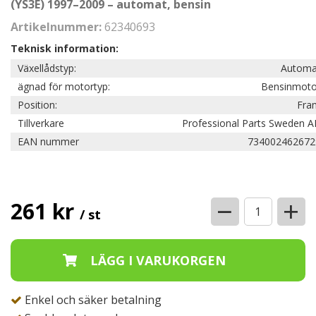
(YS3E) 1997–2009 – automat, bensin
Artikelnummer:
62340693
Teknisk information:
Växellådstyp:
Automa
ägnad för motortyp:
Bensinmoto
Position:
Fra
Tillverkare
Professional Parts Sweden A
EAN nummer
734002462672
−
+
261 kr
/ st
Enkel och säker betalning