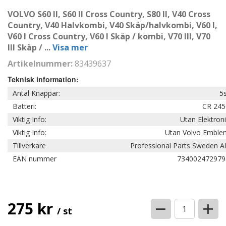
VOLVO S60 II, S60 II Cross Country, S80 II, V40 Cross
Country, V40 Halvkombi, V40 Skåp/halvkombi, V60 I,
V60 I Cross Country, V60 I Skåp / kombi, V70 III, V70
III Skåp /
...
Visa mer
Artikelnummer:
83439637
Teknisk information:
Antal Knappar:
5
Batteri:
CR 245
Viktig Info:
Utan Elektron
Viktig Info:
Utan Volvo Emble
Tillverkare
Professional Parts Sweden A
EAN nummer
734002472979
−
+
275 kr
/ st