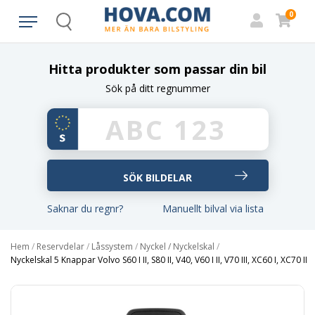
0
Search
Hitta produkter som passar din bil
Sök på ditt regnummer
Saknar du regnr?
Manuellt bilval via lista
Hem
/
Reservdelar
/
Låssystem
/
Nyckel / Nyckelskal
/
Nyckelskal 5 Knappar Volvo S60 I II, S80 II, V40, V60 I II, V70 III, XC60 I, XC70 II