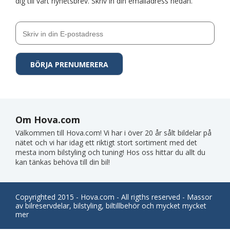
dig till vårt nyhetsbrev. Skriv in din emailadress nedan.
Om Hova.com
Välkommen till Hova.com! Vi har i över 20 år sålt bildelar på
nätet och vi har idag ett riktigt stort sortiment med det
mesta inom bilstyling och tuning! Hos oss hittar du allt du
kan tänkas behöva till din bil!
Copyrighted 2015 - Hova.com - All rigths reserved - Massor
av bilreservdelar, bilstyling, biltillbehör och mycket mycket
mer