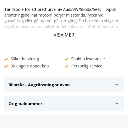
Tändspole för ett brett urval av Audi/VW/Skoda/Seat – typisk
ersättningsdel när motorn börjar misstända, rycka vid
gaspådrag eller gå ojämnt på tomgång. Du har redan slagit in
registreringsnummer, vilket är det säkraste sättet att bekräfta
att rätt spole hamnar på rätt motor.
VISA MER
Audi A4 B6/B7, VW Golf IV & Passat B5.5 – tändspole för 1.8T
m.fl.
En svag eller defekt tändspole kan ge allt från sporadiska
misständningar till tydlig kraftförlust. På turbomotorer som 1.8T
Säker betalning
Snabba leveranser
märks det ofta extra tydligt under belastning. Byte är ett vanligt
30 dagars öppet köp
Personlig service
och relativt snabbt sätt att få tillbaka jämn gång och stabil
tändning.
Bilar/År - Avgränsningar ovan
Teknisk information
Artikelnummer:
28026329
EAN:
7340024662666
Originalnummer
Vanliga symptom när tändspolen är dålig
Misständning, ojämn tomgång eller ”ryckig” acceleration
Kraftförlust – ofta tydligt vid pådrag och högre last
Motorlampa / felkoder kopplade till tändning