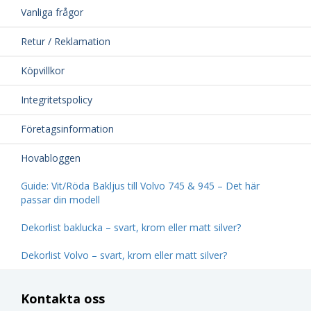
snabbt se kompatibla delar. Vid minsta osäkerhet kring
Vanliga frågor
kompatibilitet, kontakta gärna vår
kundtjänst
.
Retur / Reklamation
Köpvillkor
Integritetspolicy
Företagsinformation
Hovabloggen
Guide: Vit/Röda Bakljus till Volvo 745 & 945 – Det här
passar din modell
Dekorlist baklucka – svart, krom eller matt silver?
Dekorlist Volvo – svart, krom eller matt silver?
Kontakta oss