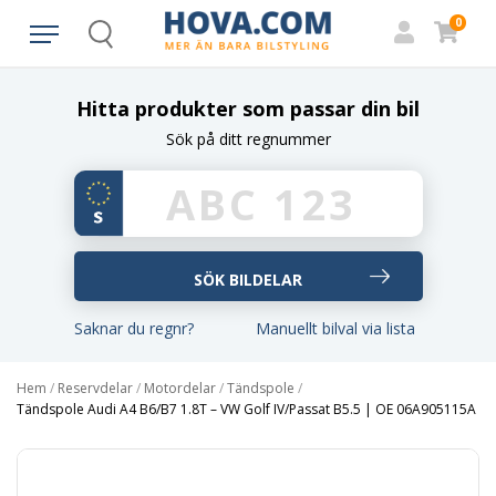
0
Search
Hitta produkter som passar din bil
Sök på ditt regnummer
Saknar du regnr?
Manuellt bilval via lista
Hem
/
Reservdelar
/
Motordelar
/
Tändspole
/
Tändspole Audi A4 B6/B7 1.8T – VW Golf IV/Passat B5.5 | OE 06A905115A