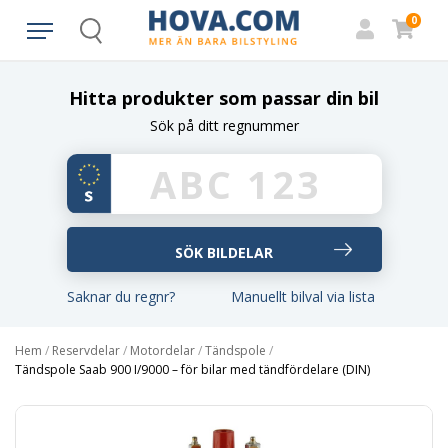
0
Search
Hitta produkter som passar din bil
Sök på ditt regnummer
Saknar du regnr?
Manuellt bilval via lista
Hem
/
Reservdelar
/
Motordelar
/
Tändspole
/
Tändspole Saab 900 I/9000 – för bilar med tändfördelare (DIN)