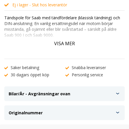
Ej i lager - Slut hos leverantör
Tändspole för
Saab med tändfördelare
(klassisk tändning) och
DIN-anslutning
. En vanlig ersättningsdel när motorn börjar
misstända, gå ojämnt eller blir svårstartad – särskilt på äldre
Saab 900 I och Saab 9000.
VISA MER
Tändspole till Saab – för fordon med tändfördelare
På bilar med tändfördelare är tändspolen en central del av
tändsystemet. När den blir trött kan gnistan bli svag, vilket ofta
märks som ryckig gång, tvekan vid gaspådrag eller att bilen dör
Säker betalning
Snabba leveranser
på tomgång. Att byta tändspole i tid kan återställa stabil
tomgång och bättre startvillighet.
30 dagars öppet köp
Personlig service
Teknisk information
Avsedd för fordon med
tändfördelare
Bilar/År - Avgränsningar ovan
Anslutningstyp:
DIN
Spänning:
12 V
Levereras:
utan hållare
Originalnummer
Vanliga symptom vid dålig tändspole
Misständningar och ojämn gång, särskilt under belastning