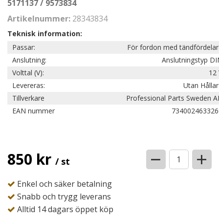
5171137 / 9573834
Artikelnummer:
28343834
Teknisk information:
Passar:
För fordon med tändfördela
Anslutning:
Anslutningstyp D
Volttal (V):
12 
Levereras:
Utan Hålla
Tillverkare
Professional Parts Sweden A
EAN nummer
734002463326
−
+
850 kr
/ st
Enkel och säker betalning
Snabb och trygg leverans
Alltid 14 dagars öppet köp