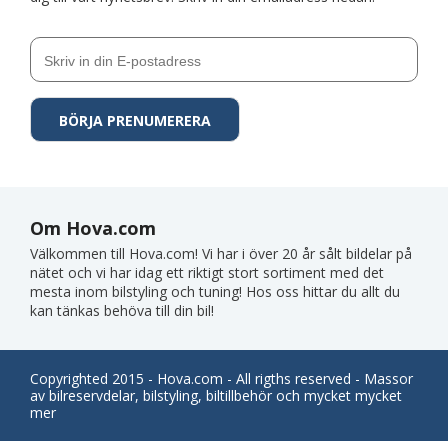
Om Hova.com
Välkommen till Hova.com! Vi har i över 20 år sålt bildelar på
nätet och vi har idag ett riktigt stort sortiment med det
mesta inom bilstyling och tuning! Hos oss hittar du allt du
kan tänkas behöva till din bil!
Copyrighted 2015 - Hova.com - All rigths reserved - Massor
av bilreservdelar, bilstyling, biltillbehör och mycket mycket
mer