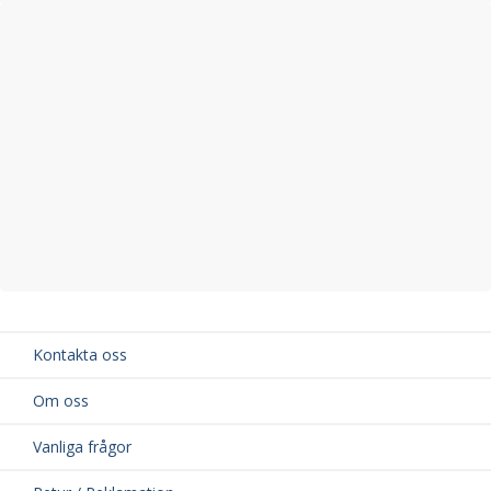
• Svårstartad motor
• Ökad bränsleförbrukning
Originalnummer
Ersätter Volvo originalnummer:
• 1275971
• 3531300
• 9135689
• 9146776
Vid minsta osäkerhet kring passform eller motorvariant,
kontakta gärna vår
kundtjänst
. Ange ditt registreringsnummer
(ABC 123) så hjälper vi dig att säkerställa rätt del.
Kontakta oss
Om oss
Vanliga frågor