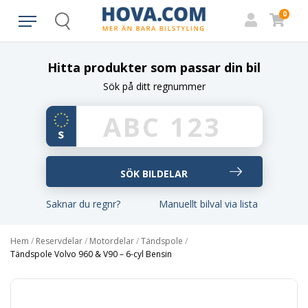
0
Search
Hitta produkter som passar din bil
Sök på ditt regnummer
Saknar du regnr?
Manuellt bilval via lista
Hem
/
Reservdelar
/
Motordelar
/
Tändspole
/
Tändspole Volvo 960 & V90 – 6-cyl Bensin