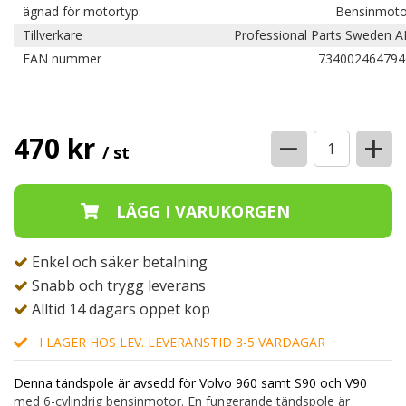
ägnad för motortyp:
Bensinmoto
Tillverkare
Professional Parts Sweden A
EAN nummer
734002464794
−
+
470 kr
/ st
Enkel och säker betalning
Snabb och trygg leverans
Alltid 14 dagars öppet köp
I LAGER HOS LEV. LEVERANSTID 3-5 VARDAGAR
Denna tändspole är avsedd för
Volvo 960 samt S90 och V90
med
6-cylindrig bensinmotor
. En fungerande tändspole är