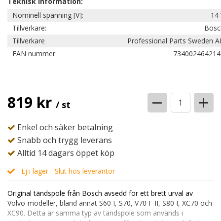
Teknisk information:
Nominell spänning [V]:
14 
Tillverkare:
Bosc
Tillverkare
Professional Parts Sweden A
EAN nummer
734002464214
−
+
819 kr
/ st
Enkel och säker betalning
Snabb och trygg leverans
Alltid 14 dagars öppet köp
Ej i lager - Slut hos leverantör
Original tändspole från Bosch avsedd för ett brett urval av
Volvo-modeller, bland annat S60 I, S70, V70 I–II, S80 I, XC70 och
XC90. Detta är samma typ av tändspole som används i