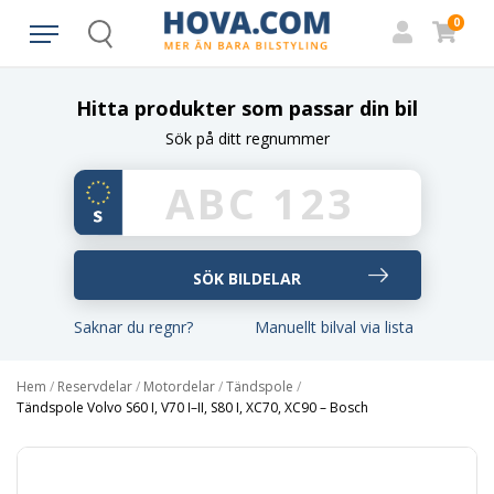
0
Search
Hitta produkter som passar din bil
Sök på ditt regnummer
Saknar du regnr?
Manuellt bilval via lista
Hem
/
Reservdelar
/
Motordelar
/
Tändspole
/
Tändspole Volvo S60 I, V70 I–II, S80 I, XC70, XC90 – Bosch