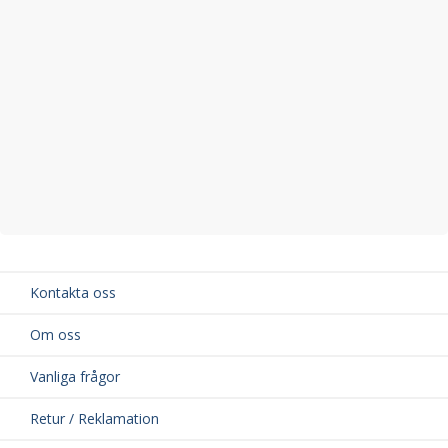
Volvo S70
Volvo S80 I
Volvo V70 I och V70 II
Volvo XC70 I
Volvo XC90 I
Exakta motor- och årsmodeller framgår i kompatibilitetslistan
ovan.
Originalnummer
Ersätter originalnummer: 30713416, 307134160, 9125601,
91256010
Vid minsta osäkerhet kring kompatibilitet, kontakta gärna vår
kundtjänst
. Använd gärna registreringsnummerfältet (ABC 123)
Kontakta oss
på sidan för att säkerställa att delen passar din bil.
Om oss
Vanliga frågor
Retur / Reklamation