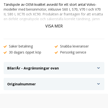
Tändspole av OEM-kvalitet avsedd för ett stort antal Volvo-
modeller med bensinmotor, inklusive S60 I, S70, V70 I
och V70
II
, S80 I, XC70 och XC90. Produkten är framtagen för att ersätta
en defekt originalspole och säkerställa korrekt tändning, jämn
motorgång och bibehållen prestanda.
VISA MER
Teknisk information
Tändspolen arbetar med nominell spänning på 14 V och är
konstruerad enligt originalspecifikation, vilket ger korrekt
Säker betalning
Snabba leveranser
passform utan behov av modifiering.
30 dagars öppet köp
Personlig service
Fördelar
OEM-kvalitet med exakt passform
Stabil gnistbild för jämn och effektiv förbränning
Bilar/År - Avgränsningar ovan
Bidrar till bättre motorgång och respons
Lämplig vid ersättning av enskild eller flera tändspolar
Originalnummer
Vanliga symptom på en defekt tändspole
Misständningar eller ryckig gång vid acceleration
Ojämn tomgång
Försämrad motoreffekt
Motorlampa tänds