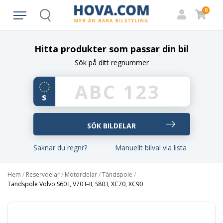
0
Search
Hitta produkter som passar din bil
Sök på ditt regnummer
Saknar du regnr?
Manuellt bilval via lista
Hem
/
Reservdelar
/
Motordelar
/
Tändspole
/
Tändspole Volvo S60 I, V70 I–II, S80 I, XC70, XC90