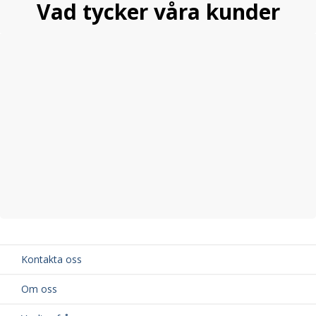
Vad tycker våra kunder
Passar bland annat följande Volvo-modeller
Volvo C70 I Coupé & Cabriolet
Volvo S60 I
Volvo S70
Volvo S80 I
Volvo V70 I
Volvo V70 II
Volvo XC70 I
Volvo XC90 I
Fullständig information om motoralternativ och årsmodeller
framgår i kompatibilitetslistan ovan.
Originalnummer
Ersätter originalnummer: 30713416, 307134160, 9125601,
91256010
Vid minsta osäkerhet kring kompatibilitet, kontakta gärna vår
Kontakta oss
kundtjänst
. Använd gärna registreringsnummerfältet (ABC 123)
på sidan för att säkerställa att delen passar din bil.
Om oss