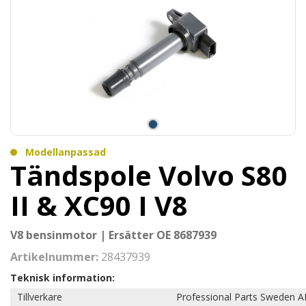
Modellanpassad
Tändspole Volvo S80
II & XC90 I V8
V8 bensinmotor | Ersätter OE 8687939
Artikelnummer:
28437939
Teknisk information:
Tillverkare
Professional Parts Sweden A