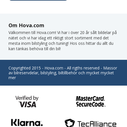
Om Hova.com
Välkommen till Hova.com! Vi har i över 20 år sålt bildelar på
nätet och vi har idag ett riktigt stort sortiment med det
mesta inom bilstyling och tuning! Hos oss hittar du allt du
kan tänkas behöva till din bil!
Copyrighted 2015 - Hova.com - All rigths reserved - Massor
av bilreservdelar, bilstyling, biltillbehör och mycket mycket
mer