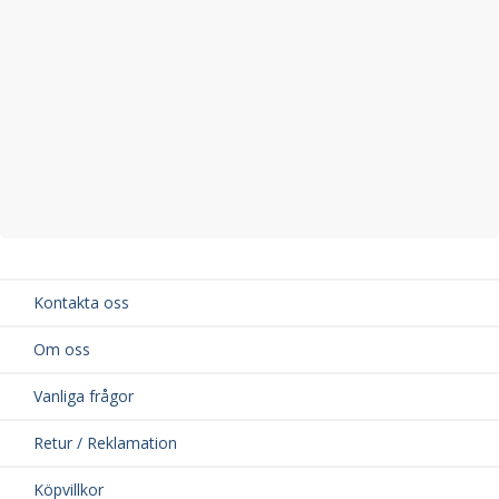
Ersätter Volvo originalnummer:
• 8687939
Vid minsta osäkerhet kring kompatibilitet, kontakta gärna vår
kundtjänst
. Ange ditt registreringsnummer (ABC 123) högst upp
på sidan för att snabbt bekräfta att delen passar din bil.
Kontakta oss
Om oss
Vanliga frågor
Retur / Reklamation
Köpvillkor