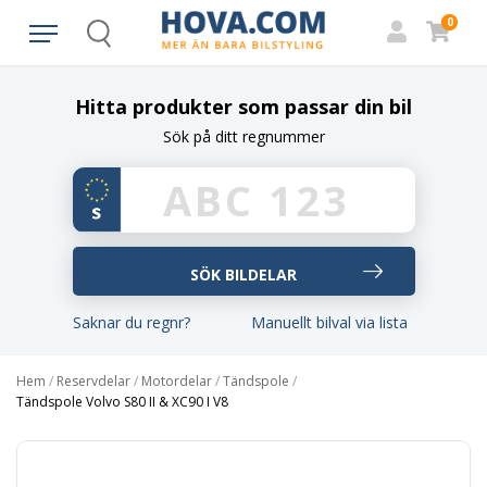
0
Search
Hitta produkter som passar din bil
Sök på ditt regnummer
Saknar du regnr?
Manuellt bilval via lista
Hem
/
Reservdelar
/
Motordelar
/
Tändspole
/
Tändspole Volvo S80 II & XC90 I V8