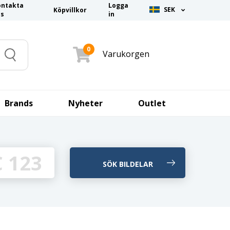
ontakta
Logga
SEK
Köpvillkor
ss
in
0
Varukorgen
Search
Brands
Nyheter
Outlet