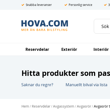
Snabba leveranser
Personlig service
3
Reservdelar
Exteriör
Interiör
Hitta produkter som pass
Saknar du regnr?
Manuellt bilval via lista
Hem
/
Reservdelar
/
Avgassystem
/
Avgasrör
/
Avgasrör 