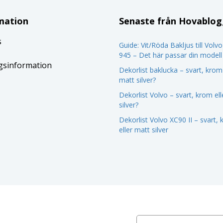
mation
Senaste från Hovablo
s
Guide: Vit/Röda Bakljus till Volv
945 – Det här passar din modell
gsinformation
Dekorlist baklucka – svart, krom 
matt silver?
Dekorlist Volvo – svart, krom el
silver?
Dekorlist Volvo XC90 II – svart,
eller matt silver