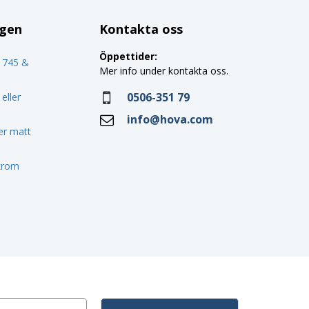
ggen
Kontakta oss
Öppettider:
o 745 &
Mer info under kontakta oss.
0506-351 79
eller
info@hova.com
ler matt
 krom