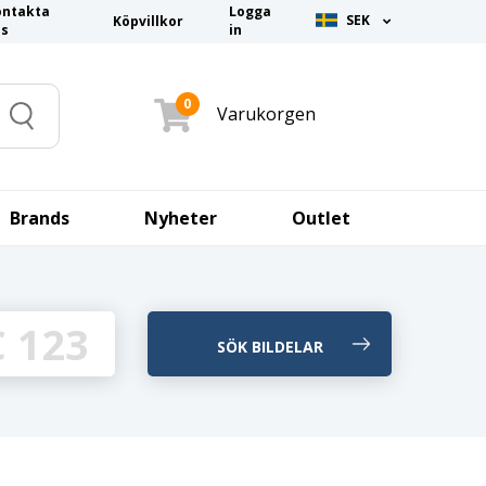
ontakta
Logga
SEK
Köpvillkor
ss
in
0
Varukorgen
Search
Brands
Nyheter
Outlet