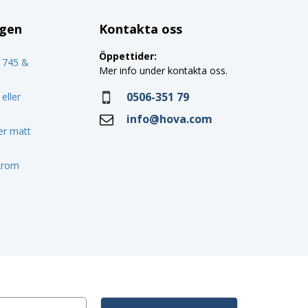
ggen
Kontakta oss
Öppettider:
o 745 &
Mer info under kontakta oss.
0506-351 79
eller
info@hova.com
ler matt
 krom