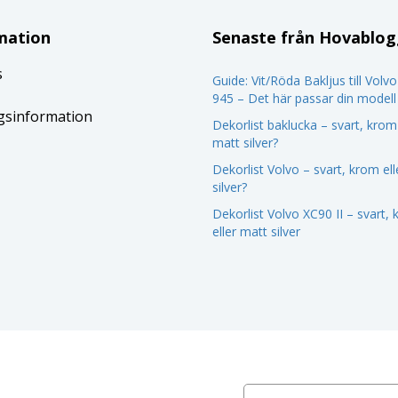
mation
Senaste från Hovablo
s
Guide: Vit/Röda Bakljus till Volv
945 – Det här passar din modell
gsinformation
Dekorlist baklucka – svart, krom 
matt silver?
Dekorlist Volvo – svart, krom el
silver?
Dekorlist Volvo XC90 II – svart,
eller matt silver