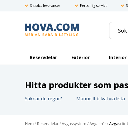
Snabba leveranser
Personlig service
3
Reservdelar
Exteriör
Interiör
Hitta produkter som pass
Saknar du regnr?
Manuellt bilval via lista
Hem
/
Reservdelar
/
Avgassystem
/
Avgasrör
/
Avgasrör t