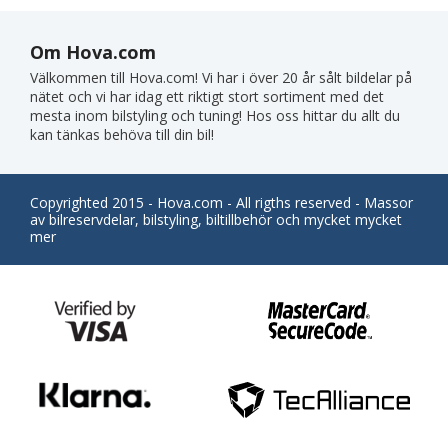
Om Hova.com
Välkommen till Hova.com! Vi har i över 20 år sålt bildelar på
nätet och vi har idag ett riktigt stort sortiment med det
mesta inom bilstyling och tuning! Hos oss hittar du allt du
kan tänkas behöva till din bil!
Copyrighted 2015 - Hova.com - All rigths reserved - Massor
av bilreservdelar, bilstyling, biltillbehör och mycket mycket
mer