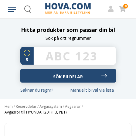
0
Search
Hitta produkter som passar din bil
Sök på ditt regnummer
Saknar du regnr?
Manuellt bilval via lista
Hem
/
Reservdelar
/
Avgassystem
/
Avgasrör
/
Avgasrör till HYUNDAI i20 I (PB, PBT)