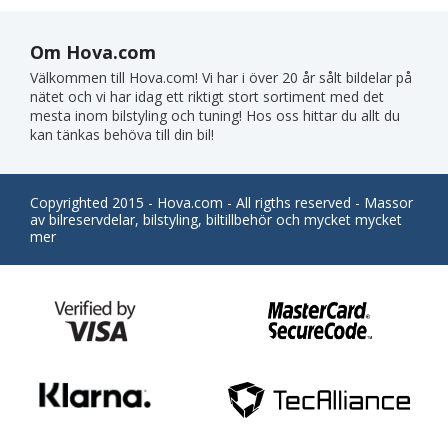
Om Hova.com
Välkommen till Hova.com! Vi har i över 20 år sålt bildelar på
nätet och vi har idag ett riktigt stort sortiment med det
mesta inom bilstyling och tuning! Hos oss hittar du allt du
kan tänkas behöva till din bil!
Copyrighted 2015 - Hova.com - All rigths reserved - Massor
av bilreservdelar, bilstyling, biltillbehör och mycket mycket
mer