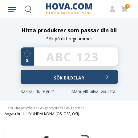
0
Search
Hitta produkter som passar din bil
Sök på ditt regnummer
Saknar du regnr?
Manuellt bilval via lista
Hem
/
Reservdelar
/
Avgassystem
/
Avgasrör
/
Avgasrör till HYUNDAI KONA (OS, OSE, OSI)