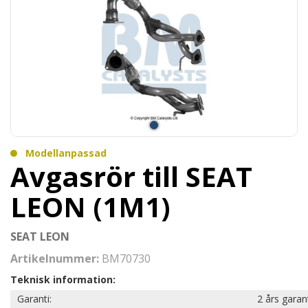
Modellanpassad
Avgasrör till SEAT
LEON (1M1)
SEAT LEON
Artikelnummer:
BM70730
Teknisk information:
Garanti:
2 års garan