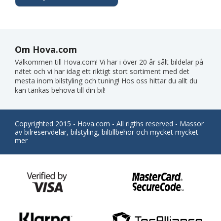
Om Hova.com
Välkommen till Hova.com! Vi har i över 20 år sålt bildelar på
nätet och vi har idag ett riktigt stort sortiment med det
mesta inom bilstyling och tuning! Hos oss hittar du allt du
kan tänkas behöva till din bil!
Copyrighted 2015 - Hova.com - All rigths reserved - Massor
av bilreservdelar, bilstyling, biltillbehör och mycket mycket
mer