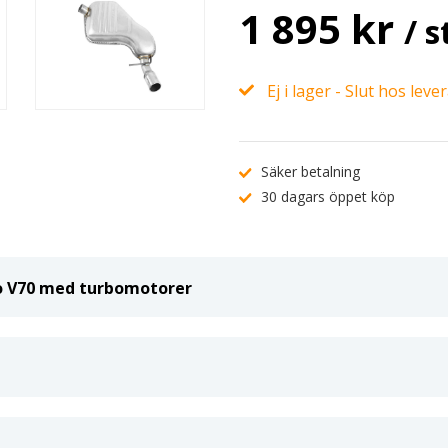
1 895 kr
/ s
Ej i lager - Slut hos leve
Säker betalning
30 dagars öppet köp
vo V70 med turbomotorer