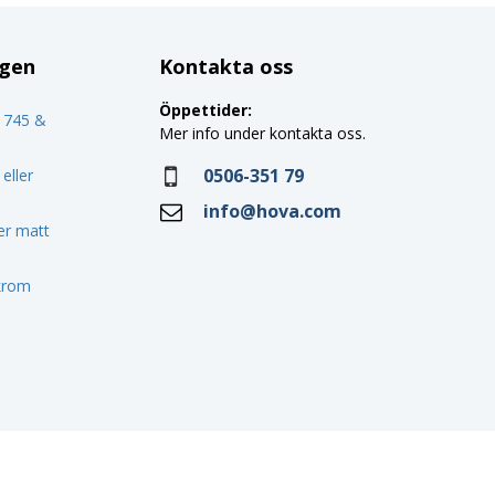
ggen
Kontakta oss
Öppettider:
o 745 &
Mer info under kontakta oss.
0506-351 79
eller
info@hova.com
ler matt
 krom