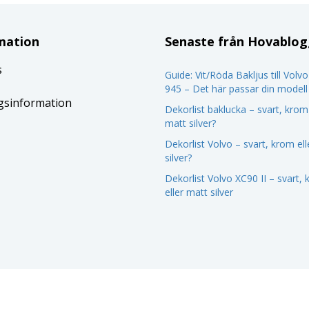
mation
Senaste från Hovablo
s
Guide: Vit/Röda Bakljus till Volv
945 – Det här passar din modell
gsinformation
Dekorlist baklucka – svart, krom 
matt silver?
Dekorlist Volvo – svart, krom el
silver?
Dekorlist Volvo XC90 II – svart,
eller matt silver