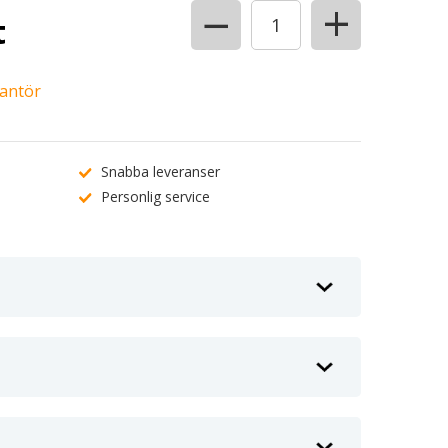
+
−
t
rantör
Snabba leveranser
Personlig service