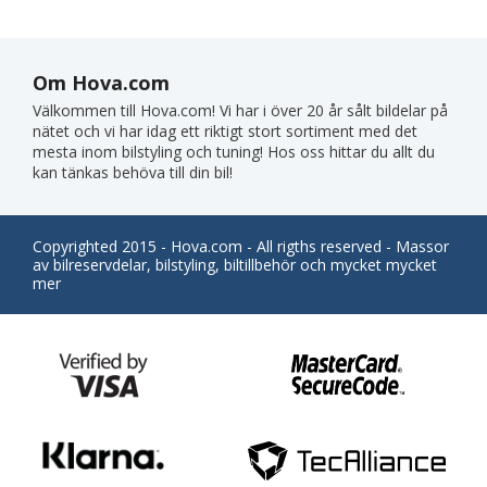
Om Hova.com
Välkommen till Hova.com! Vi har i över 20 år sålt bildelar på
nätet och vi har idag ett riktigt stort sortiment med det
mesta inom bilstyling och tuning! Hos oss hittar du allt du
kan tänkas behöva till din bil!
Copyrighted 2015 - Hova.com - All rigths reserved - Massor
av bilreservdelar, bilstyling, biltillbehör och mycket mycket
mer