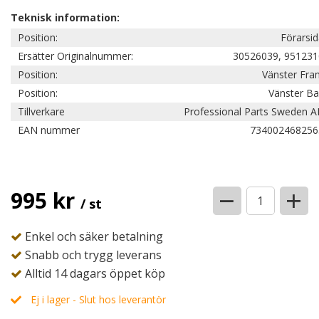
Teknisk information:
Position:
Förarsi
Ersätter Originalnummer:
30526039, 951231
Position:
Vänster Fra
Position:
Vänster Ba
Tillverkare
Professional Parts Sweden A
EAN nummer
734002468256
−
+
995 kr
/ st
Enkel och säker betalning
Snabb och trygg leverans
Alltid 14 dagars öppet köp
Ej i lager - Slut hos leverantör