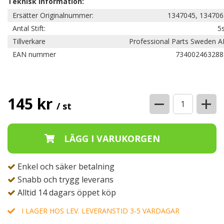
Teknisk information:
Ersätter Originalnummer:
1347045, 134706
Antal Stift:
5
Tillverkare
Professional Parts Sweden A
EAN nummer
734002463288
−
+
145 kr
/ st
Enkel och säker betalning
Snabb och trygg leverans
Alltid 14 dagars öppet köp
I LAGER HOS LEV. LEVERANSTID 3-5 VARDAGAR