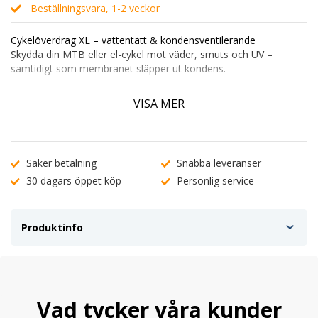
Beställningsvara, 1-2 veckor
Cykelöverdrag XL – vattentätt & kondensventilerande
Skydda din MTB eller el-cykel mot väder, smuts och UV –
samtidigt som membranet släpper ut kondens.
100 % vattentätt ytterlager
stoppar regn och snö
VISA MER
”Andas-membran”
ventilerar bort fukt → ingen rost eller
mögel
Kardborreband runt fram- & bakhjul
+ elastisk nederkant –
sitter kvar i blåst
Säker betalning
Snabba leveranser
Lätt, slitstarkt PP-material
med 25 månaders garanti
30 dagars öppet köp
Personlig service
Passar cyklar:
L 180–200 cm · H 100–112 cm · B 75–80 cm
Produktinfo
Vad tycker våra kunder