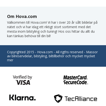
Om Hova.com
Välkommen till Hova.com! Vi har i över 20 år sålt bildelar på
nätet och vi har idag ett riktigt stort sortiment med det
mesta inom bilstyling och tuning! Hos oss hittar du allt du
kan tänkas behöva till din bil!
Copyrighted 2015 - Hova.com - All rigths reserved - Massor
av bilreservdelar, bilstyling, biltillbehör och mycket mycket
mer