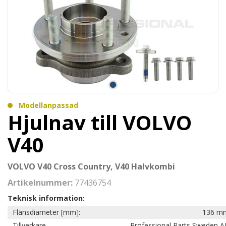
Modellanpassad
Hjulnav till VOLVO
V40
VOLVO V40 Cross Country, V40 Halvkombi
Artikelnummer:
77436754
Teknisk information:
Flänsdiameter [mm]:
136 m
Tillverkare
Professional Parts Sweden A