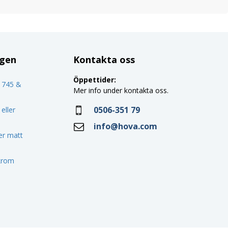
ggen
Kontakta oss
Öppettider:
o 745 &
Mer info under kontakta oss.
0506-351 79
eller
info@hova.com
ler matt
 krom