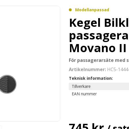
Modellanpassad
Kegel Bilk
passagera
Movano II
För passagerarsäte med s
Artikelnummer:
HC5-1444
Teknisk information:
Tillverkare
EAN nummer
745 kr
/ sat