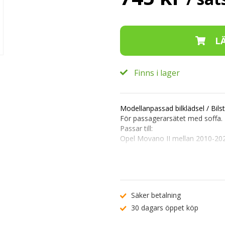
Finns i lager
Modellanpassad bilklädsel / Bilst
För passagerarsätet med soffa.
Passar till:
Opel Movano II mellan 2010-20
Färg: Svart med mönster.
Material: 100% polyester, PUR-
Tillverkad av starkt slitstarkt mat
Paketet innehåller:
Säker betalning
1 skydd för förarsätet + Armstö
30 dagars öppet köp
1 skydd för dubbelsits passarge
Lätta att underhålla, maskintvät