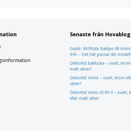
mation
Senaste från Hovablo
s
Guide: Vit/Röda Bakljus till Volv
945 – Det här passar din modell
gsinformation
Dekorlist baklucka – svart, krom 
matt silver?
Dekorlist Volvo – svart, krom el
silver?
Dekorlist Volvo XC90 II – svart,
eller matt silver