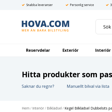
Snabba leveranser
Personlig service
3
Reservdelar
Exteriör
Interiör
Hitta produkter som pass
Saknar du regnr?
Manuellt bilval via lista
Hem
/
Interiör
/
Bilklädsel
/
Kegel Bilklädsel Dubbelsits 