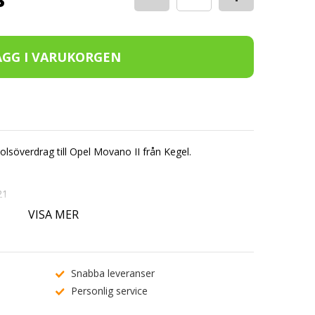
olsöverdrag till Opel Movano II från Kegel.
21
VISA MER
skum.
erial.
Snabba leveranser
d + Nackstöd.
Personlig service
rassätet + Nackstöd.
t 40°