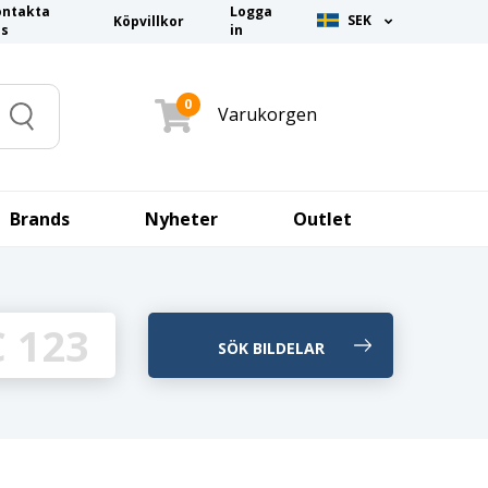
ontakta
Logga
SEK
Köpvillkor
ss
in
0
Varukorgen
Search
Brands
Nyheter
Outlet