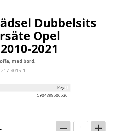
lädsel Dubbelsits
rsäte Opel
 2010-2021
offa, med bord.
-217-4015-1
Kegel
5904898506536
+
−
s