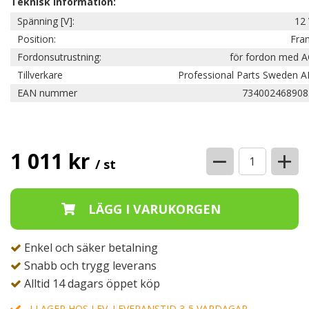
Teknisk information:
Spänning [V]:
12 
Position:
Fra
Fordonsutrustning:
för fordon med A
Tillverkare
Professional Parts Sweden A
EAN nummer
734002468908
−
+
1 011 kr
/ st
Enkel och säker betalning
Snabb och trygg leverans
Alltid 14 dagars öppet köp
I LAGER HOS LEV. LEVERANSTID 3-5 VARDAGAR