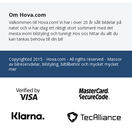
Om Hova.com
Välkommen till Hova.com! Vi har i över 20 år sålt bildelar på
nätet och vi har idag ett riktigt stort sortiment med det
mesta inom bilstyling och tuning! Hos oss hittar du allt du
kan tänkas behöva till din bil!
Copyrighted 2015 - Hova.com - All rigths reserved - Massor
av bilreservdelar, bilstyling, biltillbehör och mycket mycket
mer