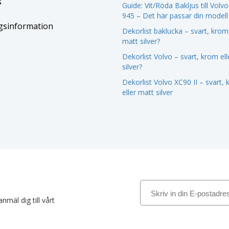
s
Guide: Vit/Röda Bakljus till Volv
945 – Det här passar din modell
gsinformation
Dekorlist baklucka – svart, krom 
matt silver?
Dekorlist Volvo – svart, krom el
silver?
Dekorlist Volvo XC90 II – svart,
eller matt silver
nmäl dig till vårt