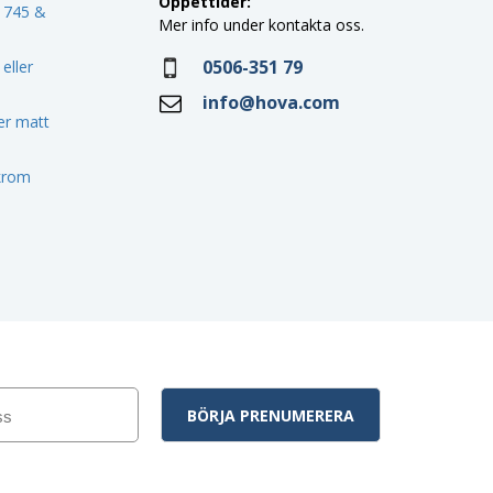
Öppettider:
o 745 &
Mer info under kontakta oss.
0506-351 79
eller
info@hova.com
ler matt
 krom