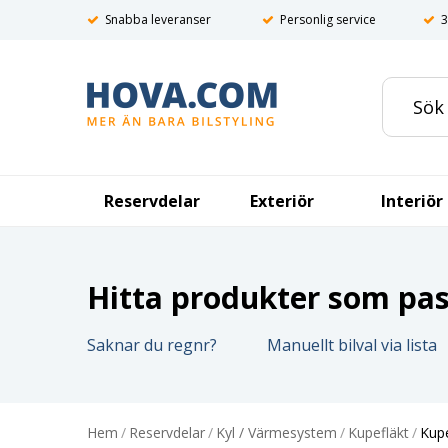
Snabba leveranser
Personlig service
3
Reservdelar
Exteriör
Interiör
Hitta produkter som pass
Saknar du regnr?
Manuellt bilval via lista
Hem
/
Reservdelar
/
Kyl / Värmesystem
/
Kupefläkt
/
Kupé