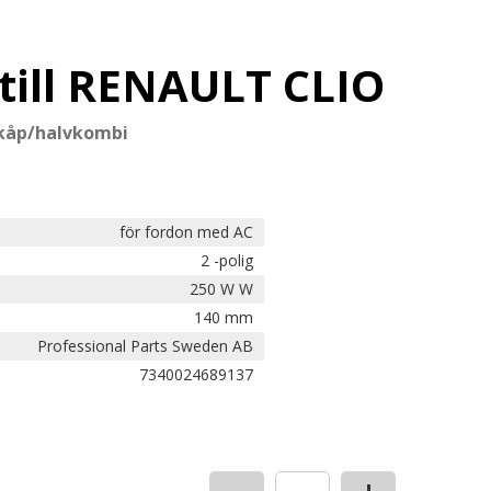
till RENAULT CLIO
Skåp/halvkombi
för fordon med AC
2 -polig
250 W W
140 mm
Professional Parts Sweden AB
7340024689137