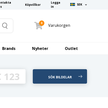
ontakta
Logga
SEK
Köpvillkor
ss
in
0
Varukorgen
Search
Brands
Nyheter
Outlet