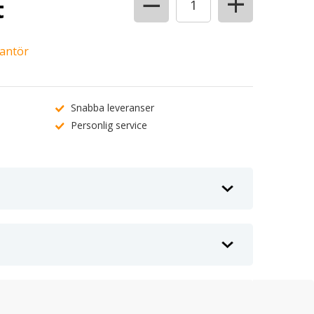
+
−
t
rantör
Snabba leveranser
Personlig service