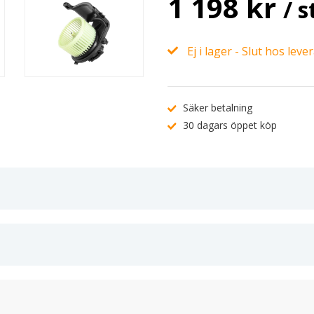
1 198 kr
/ s
Ej i lager - Slut hos leve
Säker betalning
30 dagars öppet köp