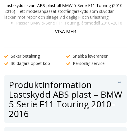
Lastskydd i svart ABS-plast till BMW 5-Serie F11 Touring (2010–
2016)
– ett modellanpassat stötfångarskydd som skyddar
lacken mot repor och slitage vid daglig i- och urlastning.
Passar BMW 5-Serie F11 Touring, årsmodell 2010–2016
Tålig och UV-beständig ABS-plast med diskret strukturyta
VISA MER
Enkel montering med förmonterad tejp – inga verktyg
krävs
Ange ditt registreringsnummer (ABC 123) för att kontrollera
passform. Vid minsta osäkerhet, kontakta gärna vår
kundtjänst
.
Säker betalning
Snabba leveranser
30 dagars öppet köp
Personlig service
Produktinformation
Lastskydd ABS plast – BMW
5-Serie F11 Touring 2010–
2016