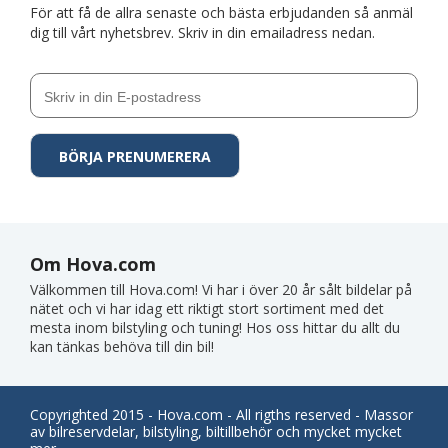
För att få de allra senaste och bästa erbjudanden så anmäl
dig till vårt nyhetsbrev. Skriv in din emailadress nedan.
Om Hova.com
Välkommen till Hova.com! Vi har i över 20 år sålt bildelar på
nätet och vi har idag ett riktigt stort sortiment med det
mesta inom bilstyling och tuning! Hos oss hittar du allt du
kan tänkas behöva till din bil!
Copyrighted 2015 - Hova.com - All rigths reserved - Massor
av bilreservdelar, bilstyling, biltillbehör och mycket mycket