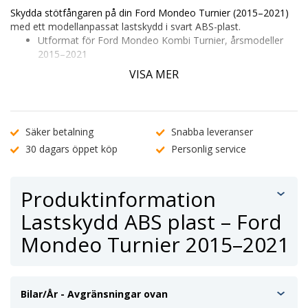
Skydda stötfångaren på din Ford Mondeo Turnier (2015–2021)
med ett modellanpassat lastskydd i svart ABS-plast.
Utformat för Ford Mondeo Kombi Turnier, årsmodeller
2015–2021
Skyddar lacken mot repor, slag och slitage vid i- och
VISA MER
urlastning
Monteras enkelt med förmonterad tejp – inga verktyg
behövs
Kontrollera passform genom att ange ditt registreringsnummer
Säker betalning
Snabba leveranser
eller
kontakta vår kundtjänst
.
30 dagars öppet köp
Personlig service
Produktinformation
Lastskydd ABS plast – Ford
Mondeo Turnier 2015–2021
Bilar/År - Avgränsningar ovan