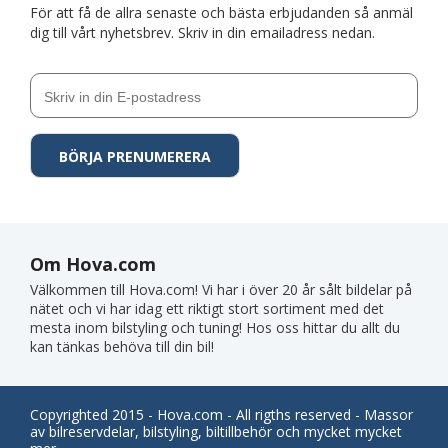
För att få de allra senaste och bästa erbjudanden så anmäl
dig till vårt nyhetsbrev. Skriv in din emailadress nedan.
Om Hova.com
Välkommen till Hova.com! Vi har i över 20 år sålt bildelar på
nätet och vi har idag ett riktigt stort sortiment med det
mesta inom bilstyling och tuning! Hos oss hittar du allt du
kan tänkas behöva till din bil!
Copyrighted 2015 - Hova.com - All rigths reserved - Massor
av bilreservdelar, bilstyling, biltillbehör och mycket mycket