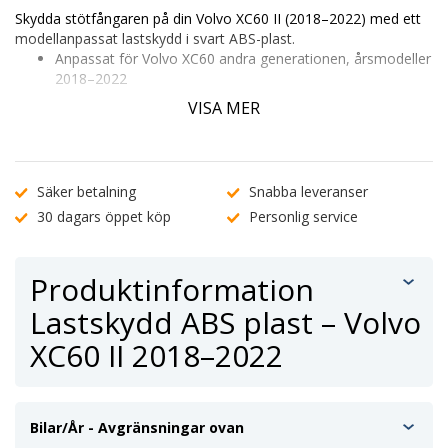
Skydda stötfångaren på din Volvo XC60 II (2018–2022) med ett
modellanpassat lastskydd i svart ABS-plast.
Anpassat för Volvo XC60 andra generationen, årsmodeller
2018–2022
Skyddar lacken mot repor och slitage vid i- och urlastning
VISA MER
Monteras enkelt med förmonterad tejp – inga verktyg
behövs
Kontrollera passform genom att ange ditt registreringsnummer
eller
kontakta vår kundtjänst
.
Säker betalning
Snabba leveranser
30 dagars öppet köp
Personlig service
Produktinformation
Lastskydd ABS plast – Volvo
XC60 II 2018–2022
Bilar/År - Avgränsningar ovan