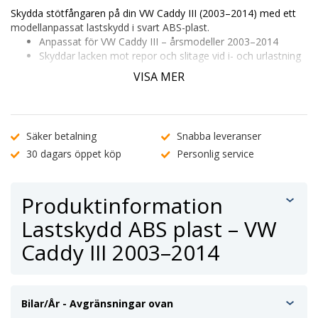
Skydda stötfångaren på din VW Caddy III (2003–2014) med ett
modellanpassat lastskydd i svart ABS-plast.
Anpassat för VW Caddy III – årsmodeller 2003–2014
Skyddar lacken mot repor och slitage vid i- och urlastning
Enkel montering med förmonterad tejp – inga verktyg
VISA MER
krävs
Kontrollera passform genom att ange ditt registreringsnummer
eller
kontakta vår kundtjänst
.
Säker betalning
Snabba leveranser
30 dagars öppet köp
Personlig service
Produktinformation
Lastskydd ABS plast – VW
Caddy III 2003–2014
Bilar/År - Avgränsningar ovan