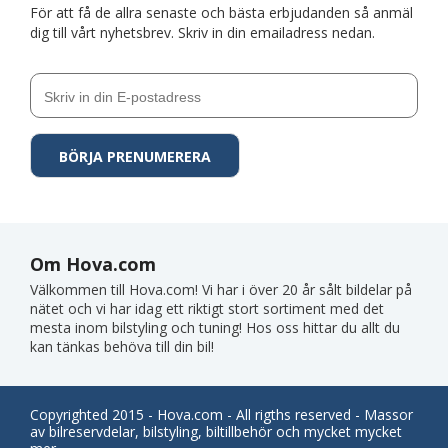
För att få de allra senaste och bästa erbjudanden så anmäl
dig till vårt nyhetsbrev. Skriv in din emailadress nedan.
Om Hova.com
Välkommen till Hova.com! Vi har i över 20 år sålt bildelar på
nätet och vi har idag ett riktigt stort sortiment med det
mesta inom bilstyling och tuning! Hos oss hittar du allt du
kan tänkas behöva till din bil!
Copyrighted 2015 - Hova.com - All rigths reserved - Massor
av bilreservdelar, bilstyling, biltillbehör och mycket mycket