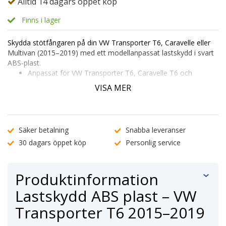
Alltid 14 dagars öppet köp
Finns i lager
Skydda stötfångaren på din VW Transporter T6, Caravelle eller
Multivan (2015–2019) med ett modellanpassat lastskydd i svart
ABS-plast.
Anpassat för VW Transporter T6, Caravelle T6 och
Multivan T6
VISA MER
Skyddar lacken mot repor och slitage vid lastning
Enkel montering med förmonterad tejp – inga verktyg
krävs
Kontrollera passform genom att ange ditt registreringsnummer
Säker betalning
Snabba leveranser
eller
kontakta vår kundtjänst
.
30 dagars öppet köp
Personlig service
Produktinformation
Lastskydd ABS plast – VW
Transporter T6 2015–2019