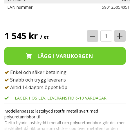
EAN nummer
590125054051
−
+
1 545 kr
/ st
Enkel och säker betalning
Snabb och trygg leverans
Alltid 14 dagars öppet köp
I LAGER HOS LEV. LEVERANSTID 6-10 VARDAGAR
Modellanpassat lastskydd rostfri metall svart med
polyuretanribbor till:
Detta hybrid lastskydd i metall och polyuretanribbor gör det mer
stryktåligt då ribborna som sticker upp över metallen tar den