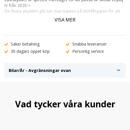
iV från 2020->
De flesta skydden går ner över kanten på stötfångaren för att
ge bästa möjliga skydd.
VISA MER
Tillverkade i 0,5mm plåt.
Pulverlackerade för att få en fint djup och struktur i den matt
svarta färgen.
Säker betalning
Snabba leveranser
Skyddar eller döljer repor på din stötfångare.
30 dagars öppet köp
Personlig service
Monteras med förmonterad dubbelhäftande tejp.
Rengörings trasa för stötfångaren medföljer.
Bilar/År - Avgränsningar ovan
Vad tycker våra kunder