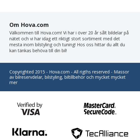
Om Hova.com
Välkommen till Hova.com! Vi har i över 20 år sålt bildelar på
nätet och vi har idag ett riktigt stort sortiment med det
mesta inom bilstyling och tuning! Hos oss hittar du allt du
kan tänkas behöva till din bil!
Copyrighted 2015 - Hova.com - All rigths reserved - Massor
av bilreservdelar, bilstyling, biltillbehör och mycket mycket
mer