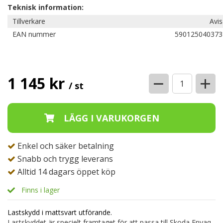
Teknisk information:
Tillverkare
Avi
EAN nummer
590125040373
−
+
1 145 kr
/ st
Enkel och säker betalning
Snabb och trygg leverans
Alltid 14 dagars öppet köp
Finns i lager
Lastskydd i mattsvart utförande.
Lastskyddet är specielt framtaget för att passa till Skoda Enyaq