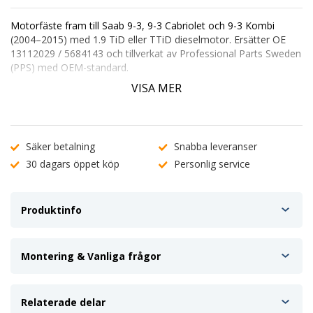
Motorfäste fram
till Saab 9-3, 9-3 Cabriolet och 9-3 Kombi
(2004–2015) med 1.9 TiD eller TTiD dieselmotor. Ersätter OE
13112029 / 5684143
och tillverkat av Professional Parts Sweden
(PPS) med OEM-standard.
✔ OEM-passform – direkt ersättning för original
VISA MER
✔ Dämpar vibrationer från dieselmotor och drivlina
✔ Kvalitetsfäste för lång hållbarhet
Ange registreringsnummer (
ABC 123
) för att kontrollera
passform. Vid oklarheter, kontakta vår
kundtjänst
.
Säker betalning
Snabba leveranser
30 dagars öppet köp
Personlig service
Produktinfo
Montering & Vanliga frågor
Relaterade delar