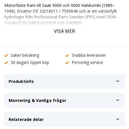
Motorfäste fram
till Saab 9000 och 9000 Halvkombi (1989–
1998). Ersätter OE
32018011 / 7599848
och är ett vätskefyllt
hydrolager från Professional Parts Sweden (PPS) med OEM-
standard för bättre komfort och stabilitet.
✔ Hydrolager – vätskefyllt för maximal
VISA MER
vibrationsdämpning
✔ OEM-passform – direkt ersättning för originalfästet
✔ Förbättrar komfort och minskar ljudnivå i kupén
Ange registreringsnummer (
ABC 123
) för att kontrollera
Säker betalning
Snabba leveranser
passform. Vid oklarheter, kontakta vår
kundtjänst
.
30 dagars öppet köp
Personlig service
Produktinfo
Montering & Vanliga frågor
Relaterade delar