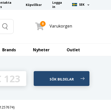
ontakta
Logga
SEK
Köpvillkor
ss
in
0
Varukorgen
Search
Brands
Nyheter
Outlet
31257674)