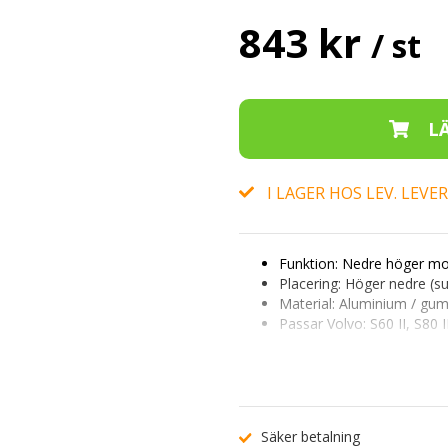
843 kr
/ st
I LAGER HOS LEV. LEV
Funktion:
Nedre höger mot
Placering:
Höger nedre (su
Material:
Aluminium / gu
Passar Volvo:
S60 II, S80 I
OE-nummer:
31257674
Artikelnummer:
62437674
Endast för bilar med 5- eller 6-
Engine (hybrid).
Skriv in registreringsnumret för 
Säker betalning