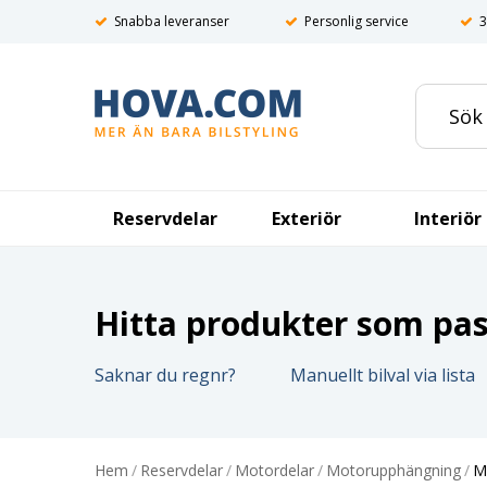
Snabba leveranser
Personlig service
3
Reservdelar
Exteriör
Interiör
Hitta produkter som pass
Saknar du regnr?
Manuellt bilval via lista
Hem
/
Reservdelar
/
Motordelar
/
Motorupphängning
/
M