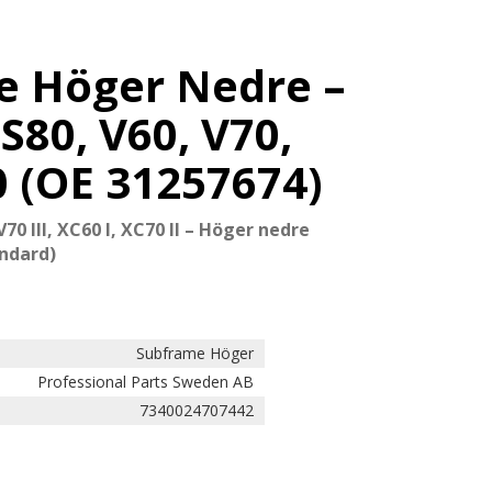
e Höger Nedre –
S80, V60, V70,
0 (OE 31257674)
 V70 III, XC60 I, XC70 II – Höger nedre
ndard)
Subframe Höger
Professional Parts Sweden AB
7340024707442