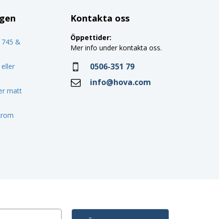
ggen
Kontakta oss
Öppettider:
o 745 &
Mer info under kontakta oss.
0506-351 79
eller
info@hova.com
ler matt
 krom