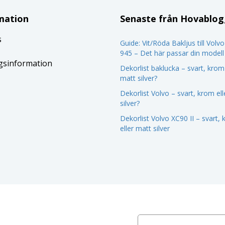
mation
Senaste från Hovablo
s
Guide: Vit/Röda Bakljus till Volv
945 – Det här passar din modell
gsinformation
Dekorlist baklucka – svart, krom 
matt silver?
Dekorlist Volvo – svart, krom el
silver?
Dekorlist Volvo XC90 II – svart,
eller matt silver