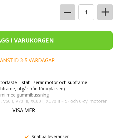
+
−
ERANSTID 3-5 VARDAGAR
orfäste – stabiliserar motor och subframe
bframe, utgår från förarplatsen)
mmi med gummibussning
I, V60 I, V70 III, XC60 I, XC70 II – 5- och 6-cyl motorer
VISA MER
 •
EAN:
7340024707442
cylindriga motorer och automatlåda. Passar ej Twin
att kontrollera passform eller kontakta vår
kundtjänst
.
Snabba leveranser