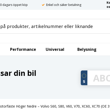
K
0 dagars öppet köp
Enkel och säker betalning
o
Performance
Universal
Belysning
ar din bil
otorfäste Höger Nedre – Volvo S60, S80, V60, V70, XC60, XC70 (OE 