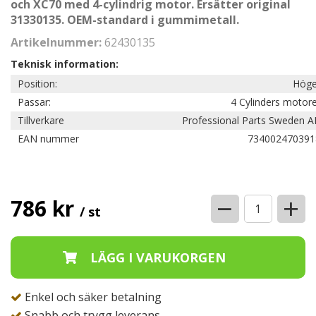
och XC70 med 4-cylindrig motor. Ersätter original
31330135. OEM-standard i gummimetall.
Artikelnummer:
62430135
Teknisk information:
Position:
Höge
Passar:
4 Cylinders motor
Tillverkare
Professional Parts Sweden A
EAN nummer
734002470391
−
+
786 kr
/ st
Enkel och säker betalning
Snabb och trygg leverans