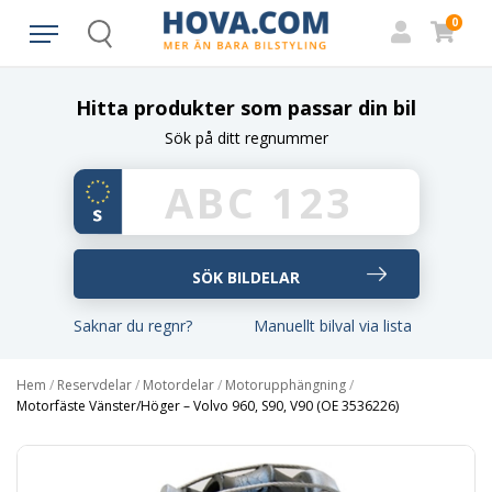
0
Search
Hitta produkter som passar din bil
Sök på ditt regnummer
Saknar du regnr?
Manuellt bilval via lista
Hem
/
Reservdelar
/
Motordelar
/
Motorupphängning
/
Motorfäste Vänster/Höger – Volvo 960, S90, V90 (OE 3536226)