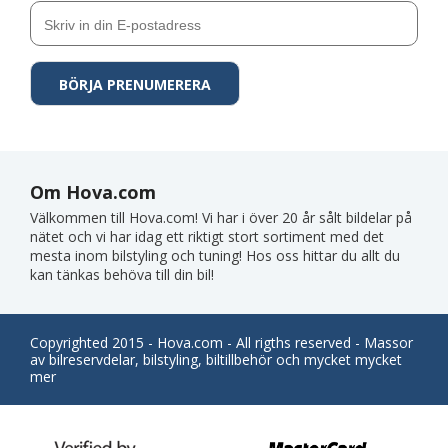
Om Hova.com
Välkommen till Hova.com! Vi har i över 20 år sålt bildelar på
nätet och vi har idag ett riktigt stort sortiment med det
mesta inom bilstyling och tuning! Hos oss hittar du allt du
kan tänkas behöva till din bil!
Copyrighted 2015 - Hova.com - All rigths reserved - Massor
av bilreservdelar, bilstyling, biltillbehör och mycket mycket
mer