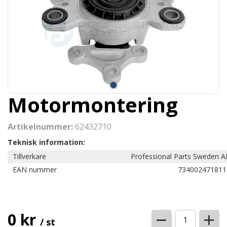
Motormontering
Artikelnummer:
62432710
Teknisk information:
Tillverkare
Professional Parts Sweden A
EAN nummer
734002471811
−
+
0 kr
/ st