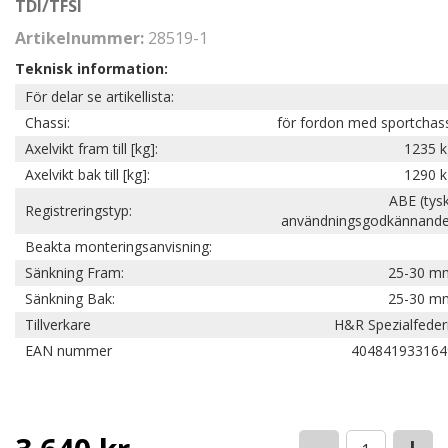
TDI/TFSI
Artikelnummer:
28519-1
Teknisk information:
För delar se artikellista:
Chassi:
för fordon med sportchas
Axelvikt fram till [kg]:
1235 k
Axelvikt bak till [kg]:
1290 k
ABE (tys
Registreringstyp:
användningsgodkännande
Beakta monteringsanvisning:
Sänkning Fram:
25-30 m
Sänkning Bak:
25-30 m
Tillverkare
H&R Spezialfeder
EAN nummer
404841933164