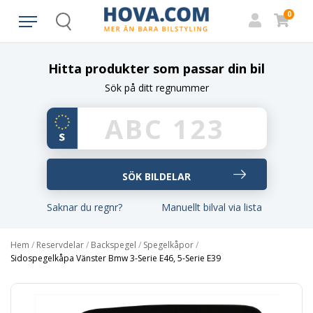
0
Search
Hitta produkter som passar din bil
Sök på ditt regnummer
Saknar du regnr?
Manuellt bilval via lista
Hem
/
Reservdelar
/
Backspegel
/
Spegelkåpor
/
Sidospegelkåpa Vänster Bmw 3-Serie E46, 5-Serie E39