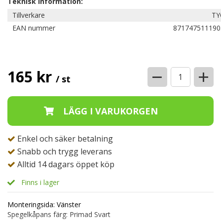
Teknisk information:
Tillverkare
TY
EAN nummer
871747511190
−
+
165 kr
/ st
Enkel och säker betalning
Snabb och trygg leverans
Alltid 14 dagars öppet köp
Finns i lager
Monteringsida: Vänster
Spegelkåpans färg: Primad Svart