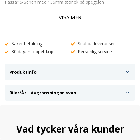
Passar 5-Serien med 155mm storlek på spegelen
Passar till
VISA MER
Bmw 3-Serie E46 mellan 12.1997-07.2005
Bmw 5-Serie E39 mellan 09.1995-06.2004
Orginalnummer: 51168238376 / 8238376
Säker betalning
Snabba leveranser
30 dagars öppet köp
Personlig service
Produktinfo
Bilar/År - Avgränsningar ovan
Vad tycker våra kunder