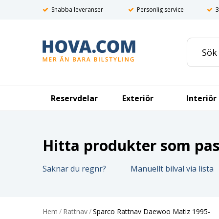
Snabba leveranser
Personlig service
3
Reservdelar
Exteriör
Interiör
Hitta produkter som pass
Saknar du regnr?
Manuellt bilval via lista
Hem
/
Rattnav
/
Sparco Rattnav Daewoo Matiz 1995-