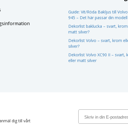
s
Guide: Vit/Röda Bakljus till Volv
945 – Det här passar din modell
gsinformation
Dekorlist baklucka – svart, krom 
matt silver?
Dekorlist Volvo – svart, krom el
silver?
Dekorlist Volvo XC90 II – svart,
eller matt silver
nmäl dig till vårt