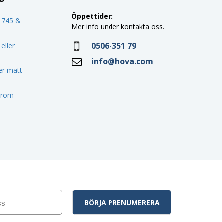
Öppettider:
o 745 &
Mer info under kontakta oss.
0506-351 79
eller
info@hova.com
ler matt
 krom