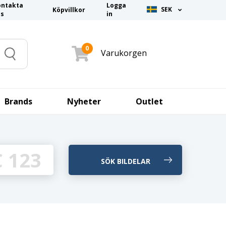
ontakta
Logga
SEK
Köpvillkor
ss
in
0
Varukorgen
Search
Brands
Nyheter
Outlet