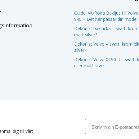
s
Guide: Vit/Röda Bakljus till Volv
945 – Det här passar din modell
gsinformation
Dekorlist baklucka – svart, krom 
matt silver?
Dekorlist Volvo – svart, krom el
silver?
Dekorlist Volvo XC90 II – svart,
eller matt silver
nmäl dig till vårt