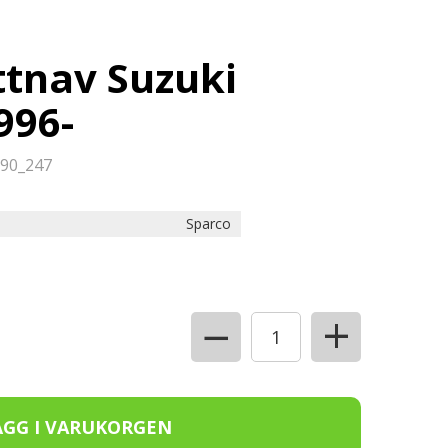
ttnav Suzuki
996-
90_247
Sparco
+
−