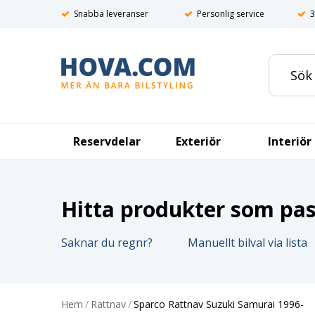
Snabba leveranser
Personlig service
3
Reservdelar
Exteriör
Interiör
Hitta produkter som pass
Saknar du regnr?
Manuellt bilval via lista
Hem
/
Rattnav
/
Sparco Rattnav Suzuki Samurai 1996-