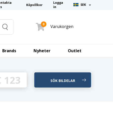
ontakta
Logga
SEK
Köpvillkor
ss
in
0
Varukorgen
Search
Brands
Nyheter
Outlet