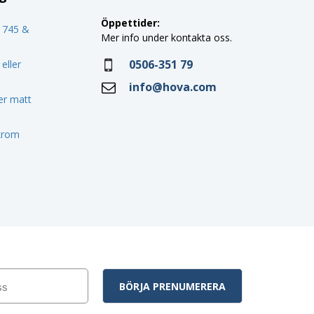
Öppettider:
o 745 &
Mer info under kontakta oss.
0506-351 79
eller
info@hova.com
ler matt
 krom