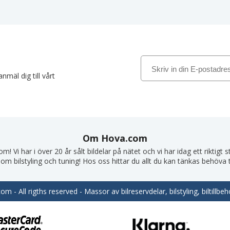
nmäl dig till vårt
Om Hova.com
! Vi har i över 20 år sålt bildelar på nätet och vi har idag ett riktigt
om bilstyling och tuning! Hos oss hittar du allt du kan tänkas behöva till
m - All rigths reserved - Massor av bilreservdelar, bilstyling, biltill