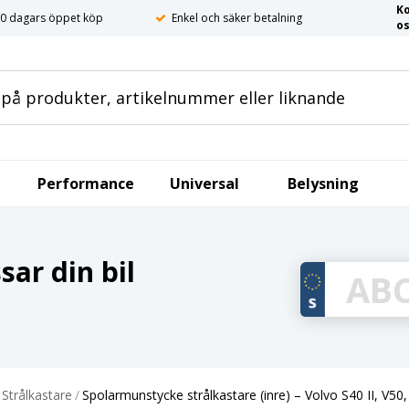
K
0 dagars öppet köp
Enkel och säker betalning
o
Performance
Universal
Belysning
ar din bil
Strålkastare
/
Spolarmunstycke strålkastare (inre) – Volvo S40 II, V50,