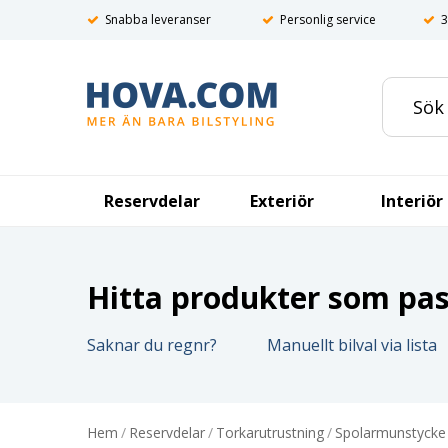
Snabba leveranser
Personlig service
3
Reservdelar
Exteriör
Interiör
Hitta produkter som pass
Saknar du regnr?
Manuellt bilval via lista
Hem
/
Reservdelar
/
Torkarutrustning
/
Spolarmunstycke 