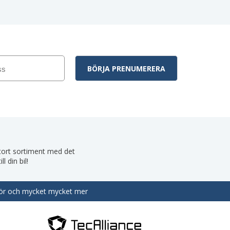
 stort sortiment med det
 din bil!
behör och mycket mycket mer