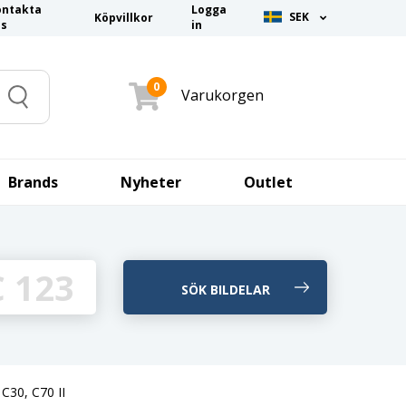
ontakta
Logga
SEK
Köpvillkor
ss
in
0
Varukorgen
Search
Brands
Nyheter
Outlet
 C30, C70 II