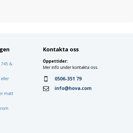
ggen
Kontakta oss
Öppettider:
o 745 &
Mer info under kontakta oss.
0506-351 79
eller
info@hova.com
ler matt
 krom