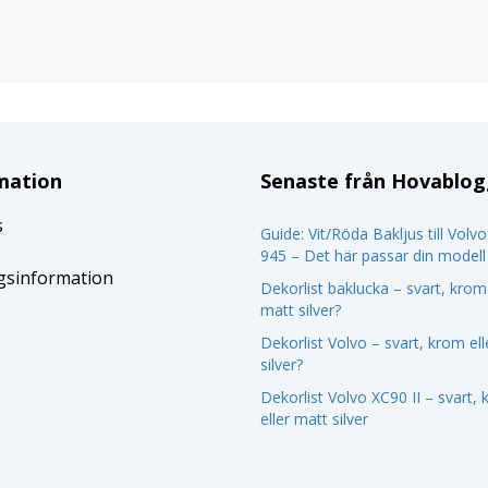
mation
Senaste från Hovablo
s
Guide: Vit/Röda Bakljus till Volv
945 – Det här passar din modell
gsinformation
Dekorlist baklucka – svart, krom 
matt silver?
Dekorlist Volvo – svart, krom el
silver?
Dekorlist Volvo XC90 II – svart,
eller matt silver