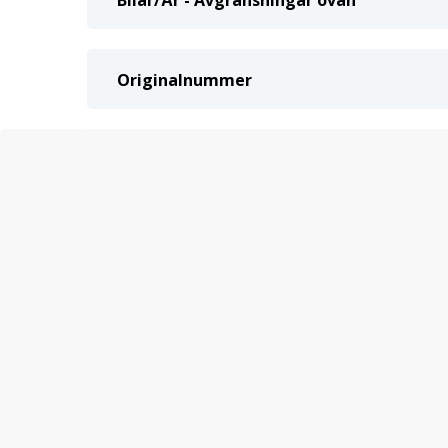
Bilar/År - Avgränsningar ovan
Originalnummer