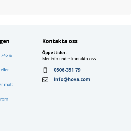
ggen
Kontakta oss
Öppettider:
o 745 &
Mer info under kontakta oss.
0506-351 79
eller
info@hova.com
ler matt
 krom