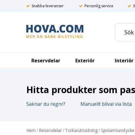
Snabba leveranser
Personlig service
3
Reservdelar
Exteriör
Interiör
Hitta produkter som pass
Saknar du regnr?
Manuellt bilval via lista
Hem
/
Reservdelar
/
Torkarutrustning
/
Spolarmunstycke 