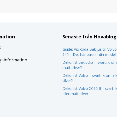
mation
Senaste från Hovablo
s
Guide: Vit/Röda Bakljus till Volv
945 – Det här passar din modell
gsinformation
Dekorlist baklucka – svart, krom 
matt silver?
Dekorlist Volvo – svart, krom el
silver?
Dekorlist Volvo XC90 II – svart,
eller matt silver