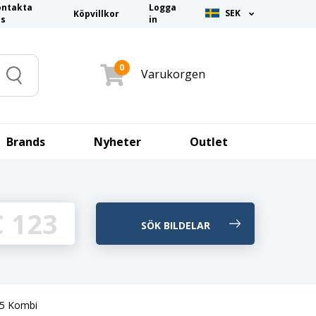
ontakta
Logga
SEK
Köpvillkor
ss
in
0
Varukorgen
Search
Brands
Nyheter
Outlet
-5 Kombi