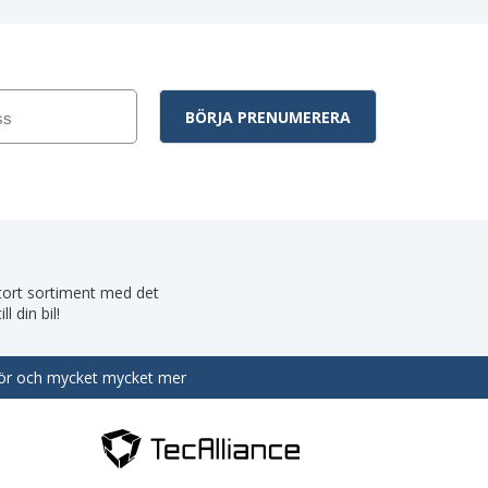
 stort sortiment med det
 din bil!
behör och mycket mycket mer