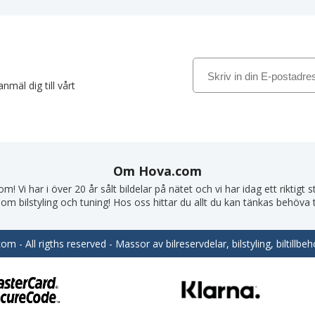
nmäl dig till vårt
Om Hova.com
! Vi har i över 20 år sålt bildelar på nätet och vi har idag ett riktigt
om bilstyling och tuning! Hos oss hittar du allt du kan tänkas behöva till
m - All rigths reserved - Massor av bilreservdelar, bilstyling, biltill