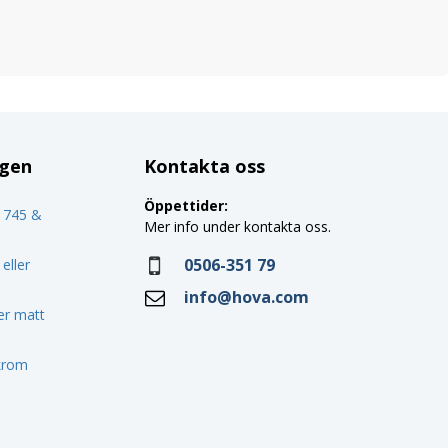
ggen
Kontakta oss
Öppettider:
o 745 &
Mer info under kontakta oss.
0506-351 79
eller
info@hova.com
ler matt
 krom