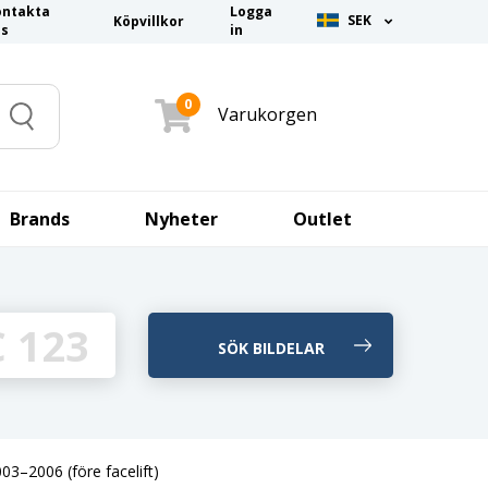
ontakta
Logga
SEK
Köpvillkor
ss
in
0
Varukorgen
Search
Brands
Nyheter
Outlet
03–2006 (före facelift)