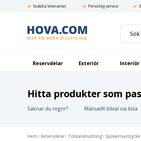
Snabba leveranser
Personlig service
3
Reservdelar
Exteriör
Interiör
Hitta produkter som pass
Saknar du regnr?
Manuellt bilval via lista
Hem
/
Reservdelar
/
Torkarutrustning
/
Spolarmunstycke 