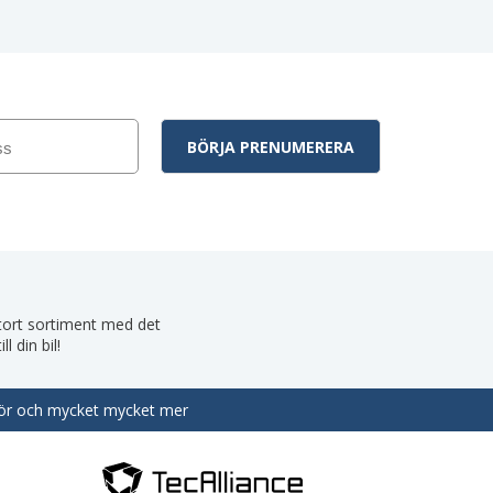
 stort sortiment med det
 din bil!
behör och mycket mycket mer