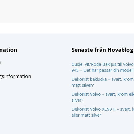
mation
Senaste från Hovablo
s
Guide: Vit/Röda Bakljus till Volv
945 – Det här passar din modell
gsinformation
Dekorlist baklucka – svart, krom 
matt silver?
Dekorlist Volvo – svart, krom el
silver?
Dekorlist Volvo XC90 II – svart,
eller matt silver