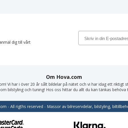
nmäl dig till vårt
Om Hova.com
! Vi har i över 20 år sålt bildelar på nätet och vi har idag ett riktigt
om bilstyling och tuning! Hos oss hittar du allt du kan tänkas behöva till
m - All rigths reserved - Massor av bilreservdelar, bilstyling, biltill