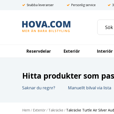
Snabba leveranser
Personlig service
3
Reservdelar
Exteriör
Interiör
Hitta produkter som pass
Saknar du regnr?
Manuellt bilval via lista
Hem
/
Exteriör
/
Takräcke
/
Takräcke Turtle Air Silver A