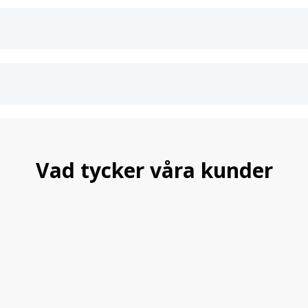
Nycklar och lås ingår för trygg la
Pris för 2 st – Fram och Bak
2 års garanti.
Teknisk information:
Maxlast: 75 kg (kontrollera max ta
Silverlackerad Aluminium
Höjd på vingprofil: 22 mm
Bredd på vingprofil: 69 mm
Material: Aluminium och högkval
TÜV-godkänd för din säkerhet
Vad tycker våra kunder