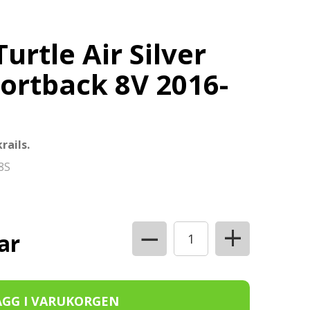
urtle Air Silver
ortback 8V 2016-
rails.
8S
+
−
ar