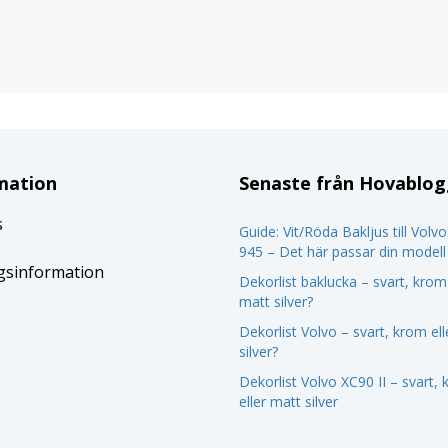
mation
Senaste från Hovablo
s
Guide: Vit/Röda Bakljus till Volv
945 – Det här passar din modell
gsinformation
Dekorlist baklucka – svart, krom 
matt silver?
Dekorlist Volvo – svart, krom el
silver?
Dekorlist Volvo XC90 II – svart,
eller matt silver