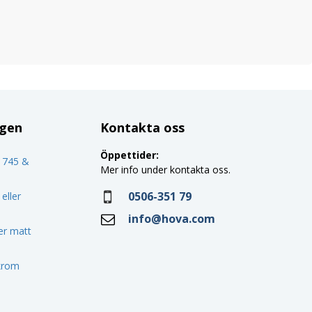
ggen
Kontakta oss
Öppettider:
o 745 &
Mer info under kontakta oss.
0506-351 79
eller
info@hova.com
ler matt
 krom