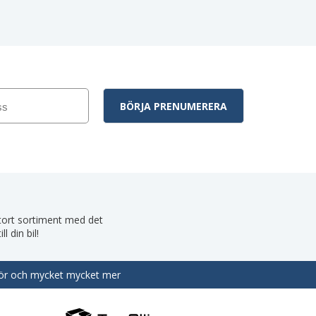
 stort sortiment med det
 din bil!
behör och mycket mycket mer