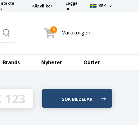
ontakta
Logga
SEK
Köpvillkor
ss
in
0
Varukorgen
Search
Brands
Nyheter
Outlet