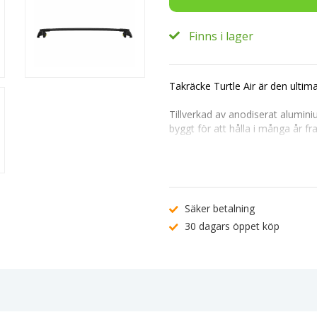
Finns i lager
Takräcke Turtle Air är den ultim
Tillverkad av anodiserat alumini
byggt för att hålla i många år f
Dess mångsidighet gör det enkel
lasthållare. Monteringen är en l
låssystem.
Passar perfekt till: Audi A3 Spo
Säker betalning
30 dagars öppet köp
Produktegenskaper:
Max lastkapacitet: 75 kg.
Flexibilitet med T-spår 20x20mm 
Aerodynamisk vingformad profil 
Tillverkat i anodiserat aluminium
TÜV-godkänd för högsta kvalitet
Snabb och enkel montering.