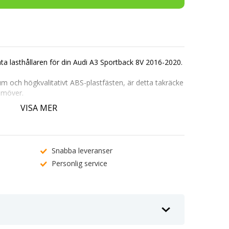
ata lasthållaren för din Audi A3 Sportback 8V 2016-2020.
um och högkvalitativt ABS-plastfästen, är detta takräcke
ramöver.
t att kombinera med takboxar, cykelställ och andra
VISA MER
ek utan behov av verktyg och levereras med ett säkert
rtback 8V 2016-2020
Snabba leveranser
Personlig service
för enkel montering av tillbehör.
minimerar vindljud och bränsleförbrukning.
.
 och säkerhet.